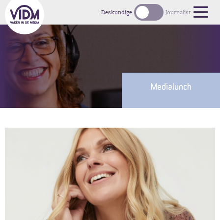
Deskundige
Journalist
Medialunch