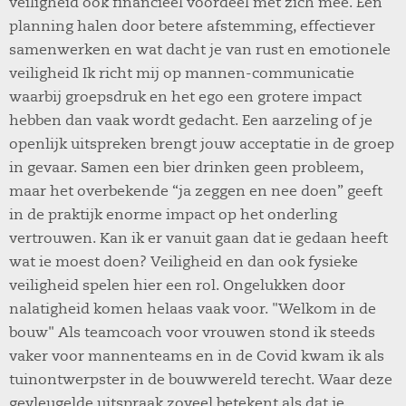
veiligheid ook financieel voordeel met zich mee. Een
planning halen door betere afstemming, effectiever
samenwerken en wat dacht je van rust en emotionele
veiligheid Ik richt mij op mannen-communicatie
waarbij groepsdruk en het ego een grotere impact
hebben dan vaak wordt gedacht. Een aarzeling of je
openlijk uitspreken brengt jouw acceptatie in de groep
in gevaar. Samen een bier drinken geen probleem,
maar het overbekende “ja zeggen en nee doen” geeft
in de praktijk enorme impact op het onderling
vertrouwen. Kan ik er vanuit gaan dat ie gedaan heeft
wat ie moest doen? Veiligheid en dan ook fysieke
veiligheid spelen hier een rol. Ongelukken door
nalatigheid komen helaas vaak voor. "Welkom in de
bouw" Als teamcoach voor vrouwen stond ik steeds
vaker voor mannenteams en in de Covid kwam ik als
tuinontwerpster in de bouwwereld terecht. Waar deze
gevleugelde uitspraak zoveel betekent als dat je