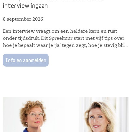
interview ingaan
8 september 2026
Een interview vraagt om een heldere kern en rust
onder tijdsdruk. Dit Spreekuur start met vijf tips over
hoe je bepaalt waar je ‘ja’ tegen zegt, hoe je stevig blijft
bij kritische vragen en hoe je professioneel opvolgt na
afloop. Daarna is er alle ruimte voor vragen. Over het
Info en aanmelden
thema maar ook over opiniestukken, persberichten,
profilering, media-optredens of andere onderwerpen
rondom publiciteit. Kortom: neem gerust je eigen
vragen en uitdagingen mee. Tip! Als je je ingevulde
werkboek hieronder upload, zorg ik dat ik je
onderwerp in de voorbeelden van de vijf tips verwerk.