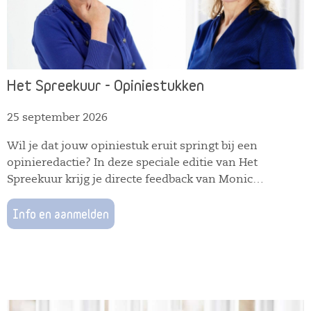
Het Spreekuur - Opiniestukken
25 september 2026
Wil je dat jouw opiniestuk eruit springt bij een
opinieredactie? In deze speciale editie van Het
Spreekuur krijg je directe feedback van Monic
Slingerland of publiciteitsstrateeg Janneke van
Heugten Slingerland werkte veertig jaar bij Trouw,
Info en aanmelden
waarvan een groot deel als chef opinieredactie.
Tegenwoordig is ze schrijfcoach en helpt ze anderen
om hun stem scherp, helder en overtuigend op papier
te krijgen. Zo werkt het: Stuur uiterlijk drie dagen van
te voren jouw concept-opiniestuk per mail naar Monic