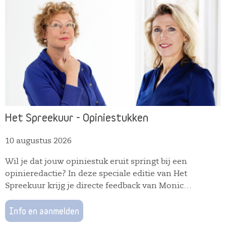
Het Spreekuur - Opiniestukken
10 augustus 2026
Wil je dat jouw opiniestuk eruit springt bij een
opinieredactie? In deze speciale editie van Het
Spreekuur krijg je directe feedback van Monic
Slingerland of publiciteitsstrateeg Janneke van
Heugten Slingerland werkte veertig jaar bij Trouw,
Info en aanmelden
waarvan een groot deel als chef opinieredactie.