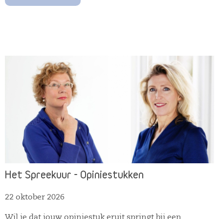
naar verhalen die relevant, bijzonder en toetsbaar
zijn. Daarna is er alle ruimte voor vragen. Over het
opbouwen van journalistieke contacten, maar ook
over opiniestukken, persberichten, profilering, media-
optredens of andere onderwerpen rondom publiciteit.
Kortom: neem gerust je eigen vragen en uitdagingen
mee. Tip! Als je je ingevulde werkboek hieronder
upload, zorg ik dat ik je onderwerp in de voorbeelden
verwerk.
Het Spreekuur - Opiniestukken
22 oktober 2026
Wil je dat jouw opiniestuk eruit springt bij een