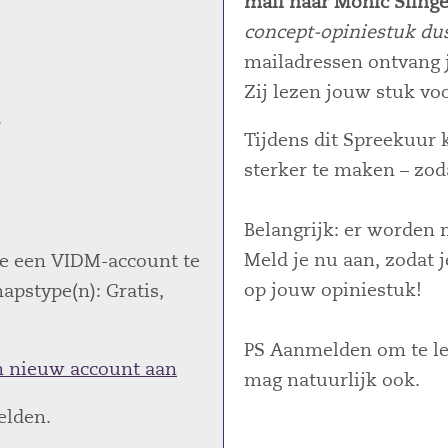
mail naar Monic Sling
concept-opiniestuk dus
mailadressen ontvang j
Zij lezen jouw stuk voo
.
Tijdens dit Spreekuur k
sterker te maken – zod
Belangrijk: er worden
Meld je nu aan, zodat 
 je een VIDM-account te
op jouw opiniestuk!
pstype(n): Gratis,
PS Aanmelden om te ler
 nieuw account aan
mag natuurlijk ook.
elden.