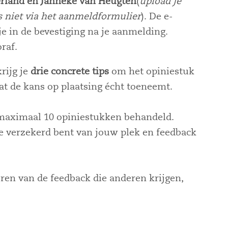
erland en Janneke van Heugten
(
upload je
 niet via het aanmeldformulier
). De e-
e in de bevestiging na je aanmelding.
raf.
rijg je
drie concrete tips
om het opiniestuk
at de kans op plaatsing écht toeneemt.
 maximaal 10 opiniestukken behandeld.
je verzekerd bent van jouw plek en feedback
en van de feedback die anderen krijgen,