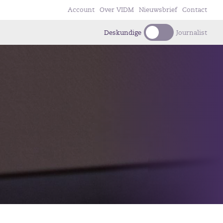
Account
Over VIDM
Nieuwsbrief
Contact
Deskundige
Journalist