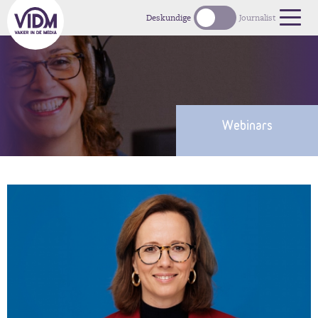
Deskundige
Journalist
Webinars