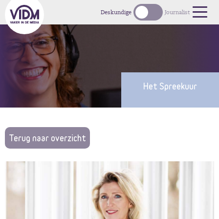
Deskundige
Journalist
Het Spreekuur
Terug naar overzicht