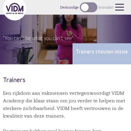
1
Deskundige
Journalist
"You can‘t be what you can‘t see"
Trainers steunen missie
Trainers
Een rijkdom aan vakmensen vertegenwoordigt VIDM
Academy die klaar staan om jou verder te helpen met
sterkere zichtbaarheid. VIDM heeft vertrouwen in de
kwaliteit van deze trainers.