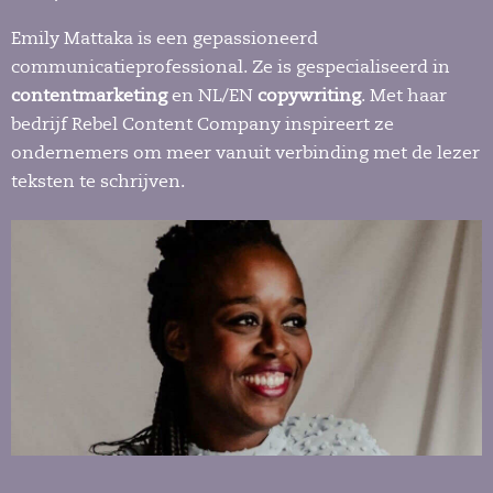
Emily Mattaka is een gepassioneerd
communicatieprofessional. Ze is gespecialiseerd in
contentmarketing
en NL/EN
copywriting
. Met haar
bedrijf Rebel Content Company inspireert ze
ondernemers om meer vanuit verbinding met de lezer
teksten te schrijven.