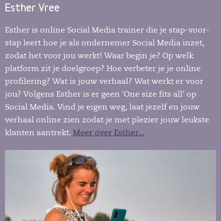
Esther Vree
Esther is online Social Media trainer die je stap-voor-
stap leert hoe je als ondernemer Social Media inzet,
zodat het voor jou werkt! Waar begin je? Op welk
platform zit je doelgroep? Hoe verbeter je je online
profilering? Wat is jouw verhaal? Wat werkt er voor
jou? Volgens Esther is er geen ‘One size fits all’ op
Social Media. Vind je eigen weg, laat jezelf en jouw
verhaal online zien zodat je met plezier jouw leukste
klanten aantrekt.
Meer over Esther...