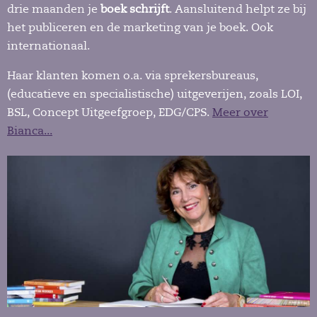
drie maanden je
boek schrijft
. Aansluitend helpt ze bij
het publiceren en de marketing van je boek. Ook
internationaal.
Haar klanten komen o.a. via sprekersbureaus,
(educatieve en specialistische) uitgeverijen, zoals LOI,
BSL, Concept Uitgeefgroep, EDG/CPS.
Meer over
Bianca...