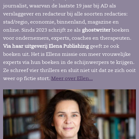
journalist, waarvan de laatste 19 jaar bij AD als
verslaggever en redacteur bij alle soorten redacties:
stad/regio, economie, binnenland, magazine en
online. Sinds 2023 schrijft ze als
ghostwriter
boeken
voor ondernemers, experts, coaches en therapeuten.
Via haar uitgeverij Elena Publishing
geeft ze ook
boeken uit. Het is Ellens missie om meer vrouwelijke
experts via hun boeken in de schijnwerpers te krijgen.
Ze schreef vier thrillers en sluit niet uit dat ze zich ooit
weer op fictie stort.
Meer over Ellen...