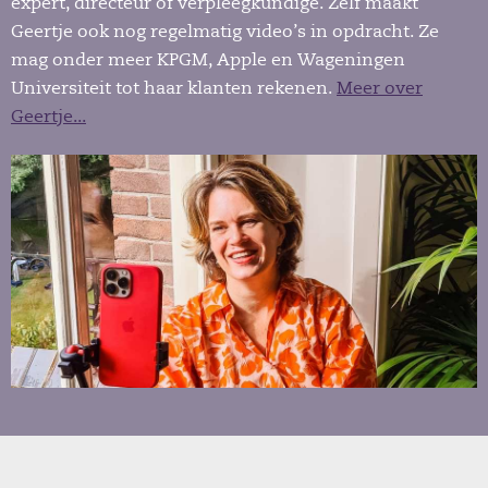
expert, directeur of verpleegkundige. Zelf maakt
Geertje ook nog regelmatig video’s in opdracht. Ze
mag onder meer KPGM, Apple en Wageningen
Universiteit tot haar klanten rekenen.
Meer over
Geertje...