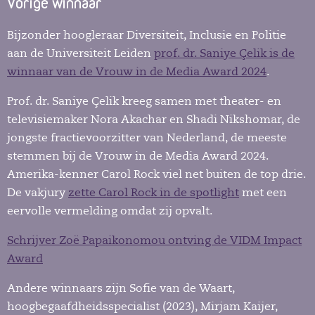
Vorige winnaar
Bijzonder hoogleraar Diversiteit, Inclusie en Politie
aan de Universiteit Leiden
prof. dr. Saniye Çelik is de
winnaar van de Vrouw in de Media Award 2024
.
Prof. dr. Saniye Çelik kreeg samen met theater- en
televisiemaker Nora Akachar en Shadi Nikshomar, de
jongste fractievoorzitter van Nederland, de meeste
stemmen bij de Vrouw in de Media Award 2024.
Amerika-kenner Carol Rock viel net buiten de top drie.
De vakjury
zette Carol Rock in de spotlight
met een
eervolle vermelding omdat zij opvalt.
Schrijver Zoë Papaikonomou ontving de VIDM Impact
Award
Andere winnaars zijn Sofie van de Waart,
hoogbegaafdheidsspecialist (2023), Mirjam Kaijer,