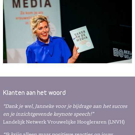
Klanten aan het woord
“Dank je wel, Janneke voor je bijdrage aan het succes
en je inzichtgevende keynote speech!”
Landelijk Netwerk Vrouwelijke Hoogleraren (LNVH)
“Ik krijg alleen maar positieve reacties op jouw